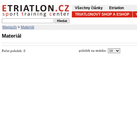
Všechny články
Etriatlon
TRIATLONOVÝ SHOP A ESHOP
Magazín
>
Materiál
Materiál
položek na stránku:
Počet položek:
0