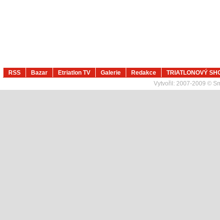
RSS
Bazar
Etriatlon TV
Galerie
Redakce
TRIATLONOVÝ SH
Vytvořil:
2007-2009 © Sma