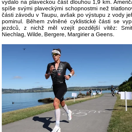
vydalo na plaveckou část dlouhou 1,9 km. Ameri
spíše svými plaveckými schopnostmi než triatlon
části závodu v Taupu, avšak po výstupu z vody j
pominul. Během zvlněné cyklistické části se vyp
jezdců, z nichž měl vzejít pozdější vítěz: Sm
Niechlag, Wilde, Bergere, Margirier a Geens.