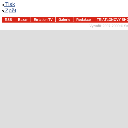
Tisk
Zpět
RSS
Bazar
Etriatlon TV
Galerie
Redakce
TRIATLONOVÝ SH
Vytvořil:
2007-2009 © Sma