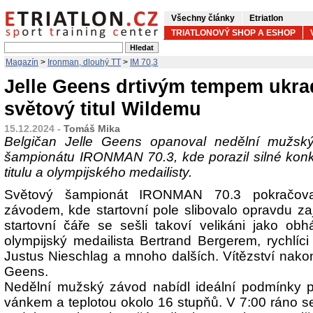
Všechny články
Etriatlon
TRIATLONOVÝ SHOP A ESHOP
Magazín
>
Ironman, dlouhý TT
>
IM 70,3
Jelle Geens drtivým tempem ukra
světový titul Wildemu
15.12.2024 -
Tomáš Mika
Belgičan Jelle Geens opanoval nedělní mužs
šampionátu IRONMAN 70.3, kde porazil silné kon
titulu a olympijského medailisty.
Světový šampionát IRONMAN 70.3 pokračov
závodem, kde startovní pole slibovalo opravdu z
startovní čáře se sešli takoví velikáni jako obh
olympijský medailista Bertrand Bergerem, rychlí
Justus Nieschlag a mnoho dalších. Vítězství nakon
Geens.
Nedělní mužský závod nabídl ideální podmínky 
vánkem a teplotou okolo 16 stupňů. V 7:00 ráno se