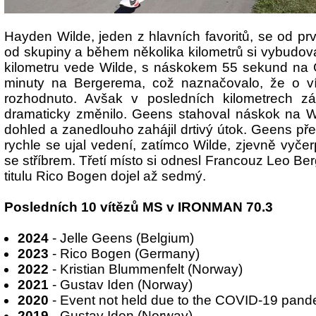
Hayden Wilde, jeden z hlavních favoritů, se od pr
od skupiny a během několika kilometrů si vybudova
kilometru vede Wilde, s náskokem 55 sekund na
minuty na Bergerema, což naznačovalo, že o ví
rozhodnuto. Avšak v posledních kilometrech zá
dramaticky změnilo. Geens stahoval náskok na W
dohled a zanedlouho zahájil drtivý útok. Geens přeř
rychle se ujal vedení, zatímco Wilde, zjevně vyče
se stříbrem. Třetí místo si odnesl Francouz Leo B
titulu Rico Bogen dojel až sedmý.
Posledních 10 vítězů MS v IRONMAN 70.3
2024
- Jelle Geens (Belgium)
2023
- Rico Bogen (Germany)
2022
- Kristian Blummenfelt (Norway)
2021
- Gustav Iden (Norway)
2020
- Event not held due to the COVID-19 pand
2019
- Gustav Iden (Norway)