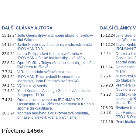
DALŠÍ ČLÁNKY AUTORA
DALŠÍ ČLÁNKY V
15.12.24
Jelle Geens drtivým tempem ukradnul světový
15.12.24
Jelle Geens
titul Wildemu
titul Wildem
14.12.24
Taylor Knibb slaví hattrick na mistrovství světa
14.12.24
Taylor Knibb
IRONMAN 70.3
IRONMAN 7
22.9.24
Laura Philipp slaví titul mistryně světa v
7.4.24
Drama a ko
IRONMANu, české triatlonistky také zářily
Oceanside 2
sporné diskv
22.8.24
Oproti Paříži v Tokyu všechno klapalo, jak mělo,
říká Petra Kuříková
11.3.24
Dominance D
Miami
7.7.24
V Rothu padala světová maxima
6.2.24
Mistrovství 
28.4.24
IRONMAN Texas ovládli Hermandez a
do Marbelly
Matthews, Jana Richtrová ovládla AG
26.9.23
Premiéra IR
26.4.24
Výsledkový servis
Nová éra če
17.4.24
Youri Keulen a Ashleigh Gentle ovládli triatlon
4.9.23
Cyklistiku j
Singapore T100
spokojený!B
7.4.24
Drama a kontroverze na IRONMAN 70.3
Honza Tomá
Oceanside 2024: Vítězství Sanderse a Knibb a
27.8.23
Světové titu
sporné diskvalifikace.
5.8.23
Jan Frodeno
20.3.24
Ironman nedávno aktualizoval svá pravidla,
PTO US Op
přinášející několik významných změn.
27.1.16
První triatl
Přečteno 1456x