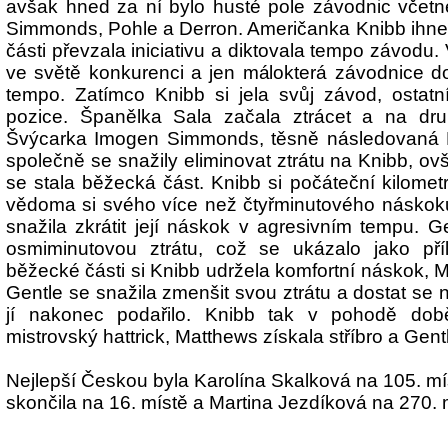
avšak hned za ní bylo husté pole závodnic včetn
Simmonds, Pohle a Derron. Američanka Knibb ihned
části převzala iniciativu a diktovala tempo závodu. 
ve světě konkurenci a jen málokterá závodnice dok
tempo. Zatímco Knibb si jela svůj závod, ostatn
pozice. Španělka Sala začala ztrácet a na dr
Švýcarka Imogen Simmonds, těsně následovaná B
společně se snažily eliminovat ztrátu na Knibb, o
se stala běžecká část. Knibb si počáteční kilome
vědoma si svého více než čtyřminutového náskok
snažila zkrátit její náskok v agresivním tempu. G
osmiminutovou ztrátu, což se ukázalo jako pří
běžecké části si Knibb udržela komfortní náskok, 
Gentle se snažila zmenšit svou ztrátu a dostat se 
jí nakonec podařilo. Knibb tak v pohodě době
mistrovský hattrick, Matthews získala stříbro a Gent
Nejlepší Českou byla Karolína Skalková na 105. mí
skončila na 16. místě a Martina Jezdíková na 270. 