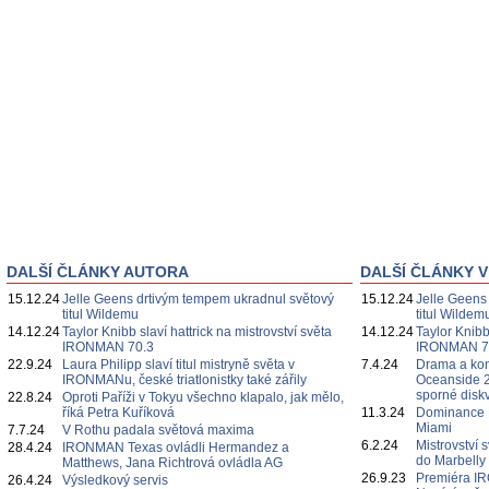
DALŠÍ ČLÁNKY AUTORA
DALŠÍ ČLÁNKY V
15.12.24
Jelle Geens drtivým tempem ukradnul světový
15.12.24
Jelle Geens
titul Wildemu
titul Wildem
14.12.24
Taylor Knibb slaví hattrick na mistrovství světa
14.12.24
Taylor Knibb
IRONMAN 70.3
IRONMAN 7
22.9.24
Laura Philipp slaví titul mistryně světa v
7.4.24
Drama a ko
IRONMANu, české triatlonistky také zářily
Oceanside 2
sporné diskv
22.8.24
Oproti Paříži v Tokyu všechno klapalo, jak mělo,
říká Petra Kuříková
11.3.24
Dominance D
Miami
7.7.24
V Rothu padala světová maxima
6.2.24
Mistrovství 
28.4.24
IRONMAN Texas ovládli Hermandez a
do Marbelly
Matthews, Jana Richtrová ovládla AG
26.9.23
Premiéra IR
26.4.24
Výsledkový servis