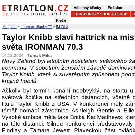
Všechny články
Etriatlon
TRIATLONOVÝ SHOP A ESHOP
Magazín
>
Ironman, dlouhý TT
>
IM 70,3
Taylor Knibb slaví hattrick na mis
světa IRONMAN 70.3
14.12.2024 -
Tomáš Mika
Nový Zéland byl letošním hostitelem světového š
Ironmanu. V sobotním ženském závodě dominovala
Taylor Knibb, která si suverénním způsobem pod
krajině hobitů.
Ačkoliv byl termín konání neobvyklý, na startu 
světová špička na středních distancích, včetně
titulu Taylor Knibb z USA. V konkurenci měly zá
téměř domácí závodnice Ashleigh Gentle a Ellie 
Vysoké ambice měla také Britka Kat Matthews, kter
na této distanci. Silnou konkurenci představova
Findlay a Tamara Jewett. Plaveckou část ovlád