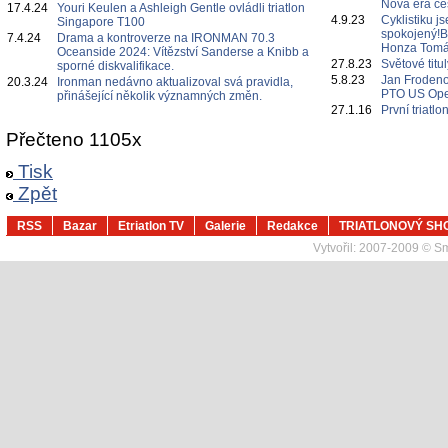
Nová éra če
17.4.24
Youri Keulen a Ashleigh Gentle ovládli triatlon
4.9.23
Cyklistiku j
Singapore T100
spokojený!B
7.4.24
Drama a kontroverze na IRONMAN 70.3
Honza Tomá
Oceanside 2024: Vítězství Sanderse a Knibb a
27.8.23
Světové titu
sporné diskvalifikace.
5.8.23
Jan Frodeno
20.3.24
Ironman nedávno aktualizoval svá pravidla,
PTO US Op
přinášející několik významných změn.
27.1.16
První triatl
Přečteno 1105x
Tisk
Zpět
RSS
Bazar
Etriatlon TV
Galerie
Redakce
TRIATLONOVÝ SH
Vytvořil:
2007-2009 © Sma