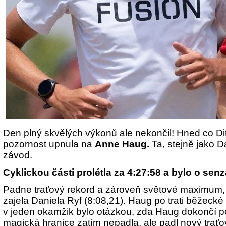
Den plný skvělých výkonů ale nekončil! Hned co Di
pozornost upnula na
Anne Haug.
Ta, stejně jako Dá
závod.
Cyklickou části prolétla za 4:27:58 a bylo o sen
Padne traťový rekord a zároveň světové maximum, 
zajela Daniela Ryf (8:08,21). Haug po trati běžecké 
v jeden okamžik bylo otázkou, zda Haug dokončí po
magická hranice zatím nepadla, ale padl nový traťo