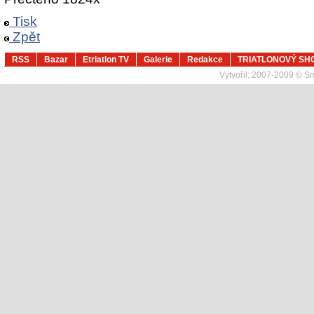
Tisk
Zpět
RSS
Bazar
Etriatlon TV
Galerie
Redakce
TRIATLONOVÝ SH
Vytvořil:
2007-2009 © Sma