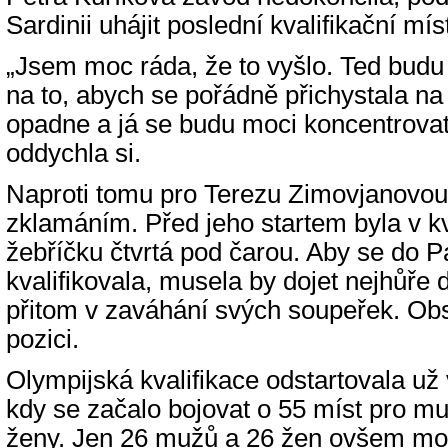
Sardinii uhájit poslední kvalifikační mís
„Jsem moc ráda, že to vyšlo. Ted budu
na to, abych se pořádně přichystala na
opadne a já se budu moci koncentrovat
oddychla si.
Naproti tomu pro Terezu Zimovjanovou
zklamáním. Před jeho startem byla v k
žebříčku čtvrtá pod čarou. Aby se do P
kvalifikovala, musela by dojet nejhůře 
přitom v zaváhání svých soupeřek. Obs
pozici.
Olympijská kvalifikace odstartovala už
kdy se začalo bojovat o 55 míst pro mu
ženy. Jen 26 mužů a 26 žen ovšem moh