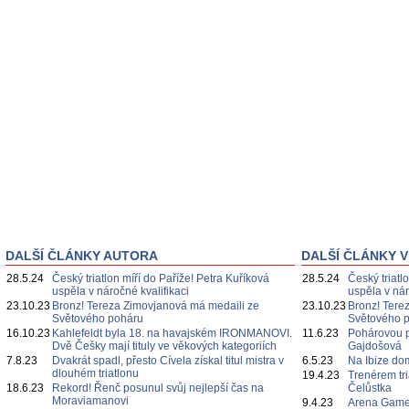
DALŠÍ ČLÁNKY AUTORA
DALŠÍ ČLÁNKY V
28.5.24
Český triatlon míří do Paříže! Petra Kuříková
28.5.24
Český triatl
uspěla v náročné kvalifikaci
uspěla v nár
23.10.23
Bronz! Tereza Zimovjanová má medaili ze
23.10.23
Bronz! Tere
Světového poháru
Světového 
16.10.23
Kahlefeldt byla 18. na havajském IRONMANOVI.
11.6.23
Pohárovou p
Dvě Češky mají tituly ve věkových kategoriích
Gajdošová
7.8.23
Dvakrát spadl, přesto Cívela získal titul mistra v
6.5.23
Na Ibize d
dlouhém triatlonu
19.4.23
Trenérem tr
18.6.23
Rekord! Řenč posunul svůj nejlepší čas na
Čelůstka
Moraviamanovi
9.4.23
Arena Game