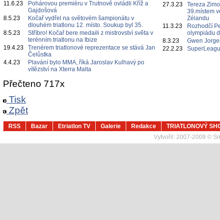
11.6.23
Pohárovou premiéru v Trutnově ovládli Kříž a
27.3.23
Tereza Zimo
Gajdošová
39.místem 
8.5.23
Kočař vydřel na světovém šampionátu v
Zélandu
dlouhém triatlonu 12. místo. Soukup byl 35.
11.3.23
Rozhodčí P
8.5.23
Stříbro! Kočař bere medaili z mistrovství světa v
olympiádu d
terénním triatlonu na Ibize
8.3.23
Gwen Jorgen
19.4.23
Trenérem triatlonové reprezentace se stává Jan
22.2.23
SuperLeague
Čelůstka
4.4.23
Plavání bylo MMA, říká Jaroslav Kulhavý po
vítězství na Xterra Malta
Přečteno 717x
Tisk
Zpět
RSS
Bazar
Etriatlon TV
Galerie
Redakce
TRIATLONOVÝ SH
Vytvořil:
2007-2009 © Sma