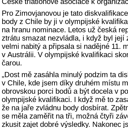
České triatlonové asociace k organizaci
Pro Zimovjanovou je tato diskvalifikace 
body z Chile by ji v olympijské kvalifi
na hranu nominace. Letos už česká re
ztrátu smazat nezvládla, i když byl jej
velmi nabitý a připsala si nadějné 11. 
v Austrálii. V olympijské kvalifikaci skon
čarou.
„Dost mě zasáhla minulý podzim ta dis
v Chile, kde jsem díky druhém místu m
obrovskou porci bodů a být docela v p
olympijské kvalifikaci. I když mě to zas
že na jaře zvládnu body dosbírat. Zpět
se měla zaměřit na tři, možná čtyři záv
zkusit zajet dobré výsledky. Nakonec j