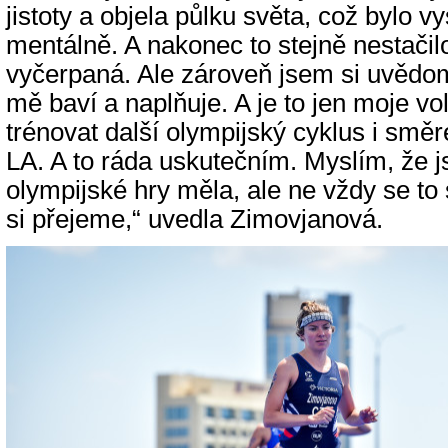
jistoty a objela půlku světa, což bylo vys
mentálně. A nakonec to stejně nestači
vyčerpaná. Ale zároveň jsem si uvědomi
mě baví a naplňuje. A je to jen moje vo
trénovat další olympijský cyklus i smě
LA. A to ráda uskutečním. Myslím, že j
olympijské hry měla, ale ne vždy se to s
si přejeme,“ uvedla Zimovjanová.