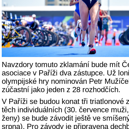
Navzdory tomuto zklamání bude mít Če
asociace v Paříži dva zástupce. Už loni
olympijské hry nominován Petr Mužíček
zúčastní jako jeden z 28 rozhodčích.
V Paříži se budou konat tři triatlonové
těch individuálních (30. července muži
ženy) se bude závodit ještě ve smíšený
srpna). Pro závody je připravena dechb