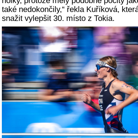
holky, protože měly podobné pocity jako
také nedokončily,“ řekla Kuříková, kter
snažit vylepšit 30. místo z Tokia.