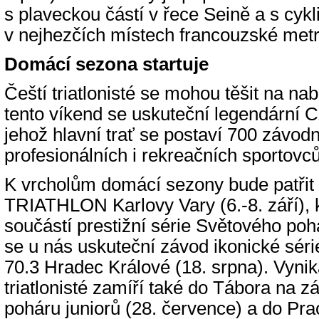
s plaveckou částí v řece Seině a s cyk
v nejhezčích místech francouzské metr
Domácí sezona startuje
Čeští triatlonisté se mohou těšit na na
tento víkend se uskuteční legendárn
jehož hlavní trať se postaví 700 závodn
profesionálních i rekreačních sportovců
K vrcholům domácí sezony bude patřit
TRIATHLON Karlovy Vary (6.-8. září), 
součástí prestižní série Světového po
se u nás uskuteční závod ikonické sé
70.3 Hradec Králové (18. srpna). Vynika
triatlonisté zamíří také do Tábora na 
poháru juniorů (28. července) a do Pra