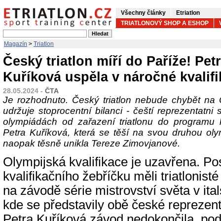
Všechny články
Etriatlon
TRIATLONOVÝ SHOP A ESHOP
Magazín
>
Triatlon
Český triatlon míří do Paříže! Pet
Kuříková uspěla v náročné kvalifi
28.05.2024 -
ČTA
Je rozhodnuto. Český triatlon nebude chybět na O
udržuje stoprocentní bilanci - čeští reprezentatni 
olympiádách od zařazení triatlonu do programu 
Petra Kuříková, která se těší na svou druhou oly
naopak těsně unikla Tereze Zimovjanové.
Olympijská kvalifikace je uzavřena. Po
kvalifikačního žebříčku měli triatlonist
na závodě série mistrovství světa v ita
kde se představily obě české reprezent
Petra Kuříková závod nedokončila, poda