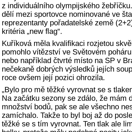
z individuálního olympijského žebříčku
dělí mezi sportovce nominované ve šta
reprezentanty pořadatelské země (2+2)
kritéria „new flag“.
Kuříková měla kvalifikaci rozjetou skvě
pomohlo vítězství ve Světovém poháru
nebo například čtvrté místo na SP v Braz
nečekaně dobrých výsledků jejích soup
roce ovšem její pozici ohrozila.
„Bylo pro mě těžké vyrovnat se s tlakem
Na začátku sezony se zdálo, že mám 
množství bodů, pak se ale všechno ne
zamíchalo. Takže to byl boj až do posle
těžké se s tím vyrovnat. Ten tlak ale lim