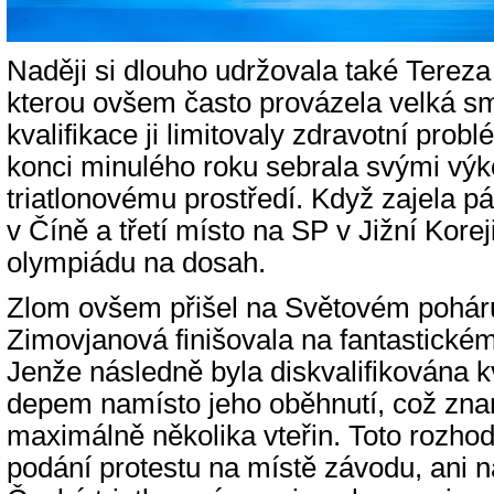
Naději si dlouho udržovala také Terez
kterou ovšem často provázela velká s
kvalifikace ji limitovaly zdravotní prob
konci minulého roku sebrala svými vý
triatlonovému prostředí. Když zajela p
v Číně a třetí místo na SP v Jižní Korej
olympiádu na dosah.
Zlom ovšem přišel na Světovém poháru
Zimovjanová finišovala na fantastické
Jenže následně byla diskvalifikována k
depem namísto jeho oběhnutí, což zn
maximálně několika vteřin. Toto rozhodn
podání protestu na místě závodu, ani 