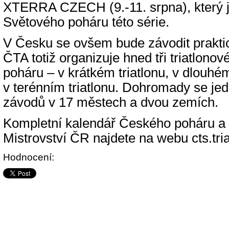
XTERRA CZECH (9.-11. srpna), který j
Světového poháru této série.
V Česku se ovšem bude závodit prakti
ČTA totiž organizuje hned tři triatlono
poháru – v krátkém triatlonu, v dlouhém
v terénním triatlonu. Dohromady se je
závodů v 17 městech a dvou zemích.
Kompletní kalendář Českého poháru a
Mistrovství ČR najdete na webu cts.tria
Hodnocení: